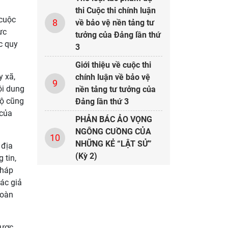
thi Cuộc thi chính luận
 cuộc
8
về bảo vệ nền tảng tư
ực
tưởng của Đảng lần thứ
c quy
3
Giới thiệu về cuộc thi
y xã,
chính luận về bảo vệ
9
ội dung
nền tảng tư tưởng của
bộ cũng
Đảng lần thứ 3
 của
PHẢN BÁC ẢO VỌNG
NGÔNG CUỒNG CỦA
10
NHỮNG KẺ “LẬT SỬ”
 địa
(Kỳ 2)
 tin,
pháp
ác giả
hoàn
được