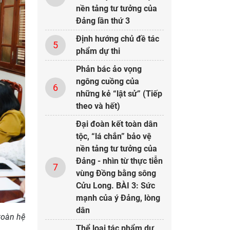
nền tảng tư tưởng của
Đảng lần thứ 3
Định hướng chủ đề tác
5
phẩm dự thi
Phản bác ảo vọng
ngông cuồng của
6
những kẻ “lật sử” (Tiếp
theo và hết)
Đại đoàn kết toàn dân
tộc, “lá chắn” bảo vệ
nền tảng tư tưởng của
Đảng - nhìn từ thực tiễn
7
vùng Đồng bằng sông
Cửu Long. BÀI 3: Sức
mạnh của ý Đảng, lòng
dân
toàn hệ
Thể loại tác phẩm dự