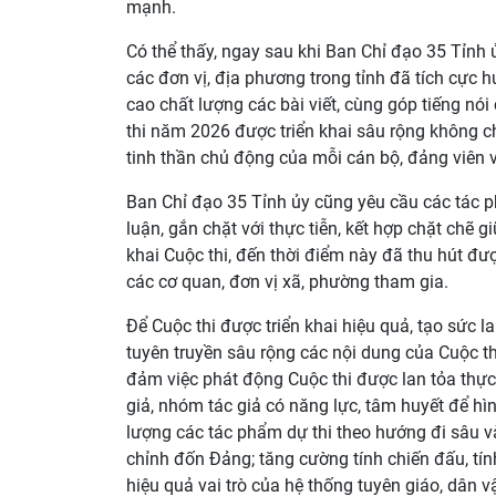
mạnh.
Có thể thấy, ngay sau khi Ban Chỉ đạo 35 Tỉnh 
các đơn vị, địa phương trong tỉnh đã tích cực
cao chất lượng các bài viết, cùng góp tiếng nó
thi năm 2026 được triển khai sâu rộng không 
tinh thần chủ động của mỗi cán bộ, đảng viên 
Ban Chỉ đạo 35 Tỉnh ủy cũng yêu cầu các tác p
luận, gắn chặt với thực tiễn, kết hợp chặt chẽ gi
khai Cuộc thi, đến thời điểm này đã thu hút đ
các cơ quan, đơn vị xã, phường tham gia.
Để Cuộc thi được triển khai hiệu quả, tạo sức la
tuyên truyền sâu rộng các nội dung của Cuộc th
đảm việc phát động Cuộc thi được lan tỏa thực 
giả, nhóm tác giả có năng lực, tâm huyết để h
lượng các tác phẩm dự thi theo hướng đi sâu và
chỉnh đốn Đảng; tăng cường tính chiến đấu, tính
hiệu quả vai trò của hệ thống tuyên giáo, dân vậ