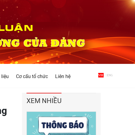
 liệu
Cơ cấu tổ chức
Liên hệ
VIE
/
ENG
XEM NHIỀU
ng