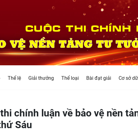
o
Thể lệ
Giải thưởng
Thể loại
Bài đạt giải
Cơ sở dữ
thi chính luận về bảo vệ nền tả
thứ Sáu