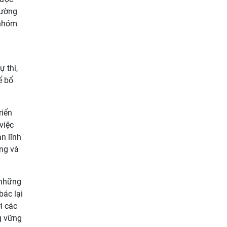
hường
 nhóm
 thi,
ể bổ
riển
việc
n lĩnh
ảng và
 những
bác lại
i các
g vững