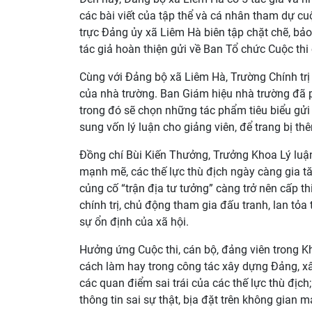
các bài viết của tập thể và cá nhân tham dự cuộ
trực Đảng ủy xã Liêm Hà biên tập chặt chẽ, bảo
tác giả hoàn thiện gửi về Ban Tổ chức Cuộc thi 
Cùng với Đảng bộ xã Liêm Hà, Trường Chính trị t
của nhà trường. Ban Giám hiệu nhà trường đã ph
trong đó sẽ chọn những tác phẩm tiêu biểu gửi
sung vốn lý luận cho giảng viên, để trang bị th
Đồng chí Bùi Kiến Thưởng, Trưởng Khoa Lý luận 
mạnh mẽ, các thế lực thù địch ngày càng gia t
củng cố “trận địa tư tưởng” càng trở nên cấp th
chính trị, chủ động tham gia đấu tranh, lan tỏ
sự ổn định của xã hội.
Hưởng ứng Cuộc thi, cán bộ, đảng viên trong K
cách làm hay trong công tác xây dựng Đảng, xâ
các quan điểm sai trái của các thế lực thù địch
thông tin sai sự thật, bịa đặt trên không gia