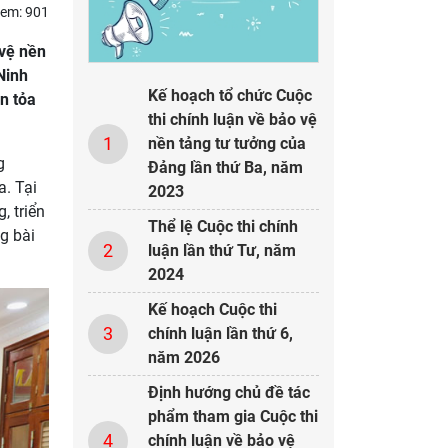
xem: 901
 vệ nền
Ninh
Kế hoạch tổ chức Cuộc
an tỏa
thi chính luận về bảo vệ
1
nền tảng tư tưởng của
g
Đảng lần thứ Ba, năm
a. Tại
2023
, triển
Thể lệ Cuộc thi chính
g bài
2
luận lần thứ Tư, năm
2024
Kế hoạch Cuộc thi
3
chính luận lần thứ 6,
năm 2026
Định hướng chủ đề tác
phẩm tham gia Cuộc thi
4
chính luận về bảo vệ