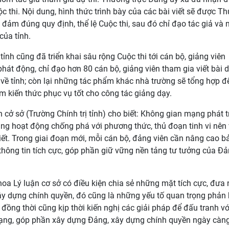
c thi. Nội dung, hình thức trình bày của các bài viết sẽ được T
 đảm đúng quy định, thể lệ Cuộc thi, sau đó chỉ đạo tác giả và
của tỉnh.
ỉnh cũng đã triển khai sâu rộng Cuộc thi tới cán bộ, giảng viên
át động, chỉ đạo hơn 80 cán bộ, giảng viên tham gia viết bài dự
 về tỉnh; còn lại những tác phẩm khác nhà trường sẽ tổng hợp đ
êm kiến thức phục vụ tốt cho công tác giảng dạy.
cở sở (Trường Chính trị tỉnh) cho biết: Không gian mạng phát t
ăng hoạt động chống phá với phương thức, thủ đoạn tinh vi nên 
iết. Trong giai đoạn mới, mỗi cán bộ, đảng viên cần nâng cao bả
a thông tin tích cực, góp phần giữ vững nền tảng tư tưởng của Đ
hoa Lý luận cơ sở có điều kiện chia sẻ những mặt tích cực, đưa
y dựng chính quyền, đó cũng là những yếu tố quan trọng phản 
; đồng thời cũng kịp thời kiến nghị các giải pháp để đấu tranh vớ
n mạng, góp phần xây dựng Đảng, xây dựng chính quyền ngày càn