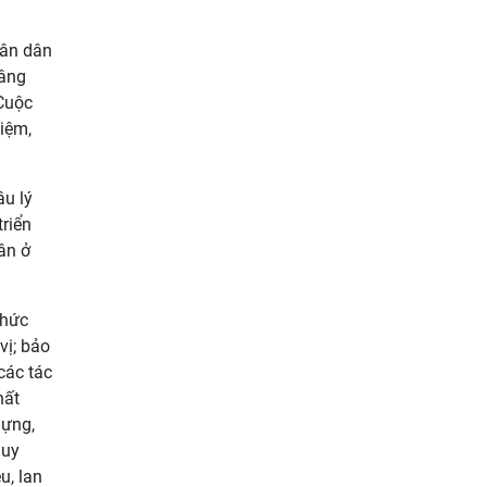
hân dân
nâng
 Cuộc
iệm,
âu lý
triển
ân ở
chức
vị; bảo
các tác
hất
dựng,
huy
u, lan