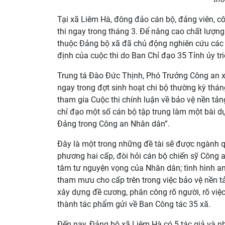
Tại xã Liêm Hà, đông đảo cán bộ, đảng viên, cô
thi ngay trong tháng 3. Để nâng cao chất lượng b
thuộc Đảng bộ xã đã chủ động nghiên cứu các vă
định của cuộc thi do Ban Chỉ đạo 35 Tỉnh ủy tri
Trung tá Đào Đức Thịnh, Phó Trưởng Công an x
ngay trong đợt sinh hoạt chi bộ thường kỳ thá
tham gia Cuộc thi chính luận về bảo vệ nền tản
chỉ đạo một số cán bộ tập trung làm một bài dự
Đảng trong Công an Nhân dân”.
Đây là một trong những đề tài sẽ được ngành q
phương hai cấp, đòi hỏi cán bộ chiến sỹ Công 
tâm tư nguyện vọng của Nhân dân; tình hình an n
tham mưu cho cấp trên trong việc bảo vệ nền 
xây dựng đề cương, phân công rõ người, rõ việc
thành tác phẩm gửi về Ban Công tác 35 xã.
Đến nay, Đảng bộ xã Liêm Hà có 5 tác giả và n