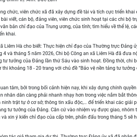
ng chức, viên chức xã đã xây dựng đề tài và tích cực triển khai
ài viết, cán bộ, đảng viên, viên chức sinh hoạt tại các chi bộ tr
n bản chỉ đạo của Trung ương, của tỉnh; tìm hiểu về thể lệ, cá
ển khai.
ã Liêm Hà cho biết: Thực hiện chỉ đạo của Thường trực Đảng ủ
ng 4 và tháng 5 năm 2026, Chi bộ Công an xã Liêm Hà đã đưa n
g tư tưởng của Đảng lần thứ Sáu vào sinh hoạt. Đồng thời, chi 
 thi khoảng 18 - 20 trang với chủ đề “Bảo vệ nền tảng tư tưởng
uan tâm, bởi trong bối cảnh hiện nay, khi xây dựng chính quyền
an nhân dân càng phải nhanh nhạy hơn trong việc nắm bắt thông
inh trật tự ở cơ sở; thông tin xấu độc,… để triển khai các giải 
tảng tư tưởng của Đảng. Căn cứ vào nhiệm vụ được giao, nhóm t
 và xin ý kiến chỉ đạo của cấp trên, phấn đấu trong tháng 5 sẽ 
hóm tác giả tham gia dự thi. Thường trực Đảng ủy xã đã nhận 