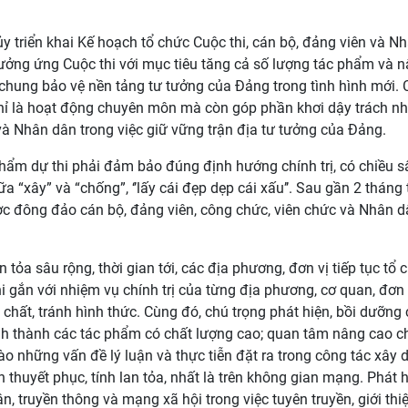
ủy triển khai Kế hoạch tổ chức Cuộc thi, cán bộ, đảng viên và N
 hưởng ứng Cuộc thi với mục tiêu tăng cả số lượng tác phẩm và 
i chung bảo vệ nền tảng tư tưởng của Đảng trong tình hình mới.
chỉ là hoạt động chuyên môn mà còn góp phần khơi dậy trách nh
và Nhân dân trong việc giữ vững trận địa tư tưởng của Đảng.
hẩm dự thi phải đảm bảo đúng định hướng chính trị, có chiều s
ữa “xây” và “chống”, ‘’lấy cái đẹp dẹp cái xấu’’. Sau gần 2 tháng 
ược đông đảo cán bộ, đảng viên, công chức, viên chức và Nhân d
n tỏa sâu rộng, thời gian tới, các địa phương, đơn vị tiếp tục tổ 
i gắn với nhiệm vụ chính trị của từng địa phương, cơ quan, đơn 
chất, tránh hình thức. Cùng đó, chú trọng phát hiện, bồi dưỡng 
ình thành các tác phẩm có chất lượng cao; quan tâm nâng cao c
o những vấn đề lý luận và thực tiễn đặt ra trong công tác xây 
 thuyết phục, tính lan tỏa, nhất là trên không gian mạng. Phát 
n, truyền thông và mạng xã hội trong việc tuyên truyền, giới thiệ