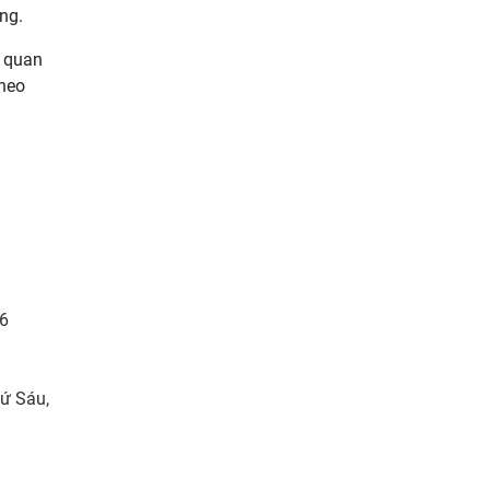
ng.
ơ quan
theo
26
hứ Sáu,