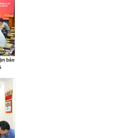
uận bảo
6