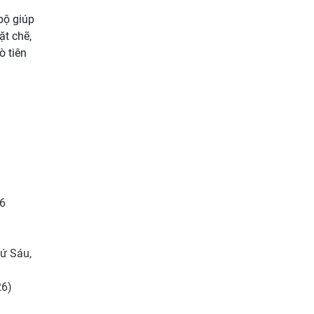
bộ giúp
ặt chẽ,
ò tiên
26
hứ Sáu,
26)