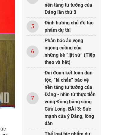
nền tảng tư tưởng của
Đảng lần thứ 3
Định hướng chủ đề tác
5
phẩm dự thi
Phản bác ảo vọng
ngông cuồng của
6
những kẻ “lật sử” (Tiếp
theo và hết)
Đại đoàn kết toàn dân
tộc, “lá chắn” bảo vệ
nền tảng tư tưởng của
Đảng - nhìn từ thực tiễn
7
vùng Đồng bằng sông
Cửu Long. BÀI 3: Sức
mạnh của ý Đảng, lòng
.
dân
hức
Thể loại tác phẩm dự