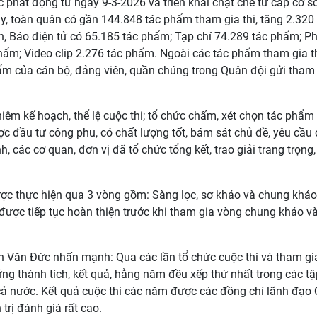
 phát động từ ngày 9-3-2026 và triển khai chặt chẽ từ cấp cơ s
ay, toàn quân có gần 144.848 tác phẩm tham gia thi, tăng 2.320
n, Báo điện tử có 65.185 tác phẩm; Tạp chí 74.289 tác phẩm; P
hẩm; Video clip 2.276 tác phẩm. Ngoài các tác phẩm tham gia t
ẩm của cán bộ, đảng viên, quần chúng trong Quân đội gửi tham
.
hiêm kế hoạch, thể lệ cuộc thi; tổ chức chấm, xét chọn tác phẩm
 đầu tư công phu, có chất lượng tốt, bám sát chủ đề, yêu cầu
, các cơ quan, đơn vị đã tổ chức tổng kết, trao giải trang trọng,
ược thực hiện qua 3 vòng gồm: Sàng lọc, sơ khảo và chung khảo
được tiếp tục hoàn thiện trước khi tham gia vòng chung khảo và
ễn Văn Đức nhấn mạnh: Qua các lần tổ chức cuộc thi và tham gia
ng thành tích, kết quả, hằng năm đều xếp thứ nhất trong các tậ
cả nước. Kết quả cuộc thi các năm được các đồng chí lãnh đạo
rị đánh giá rất cao.