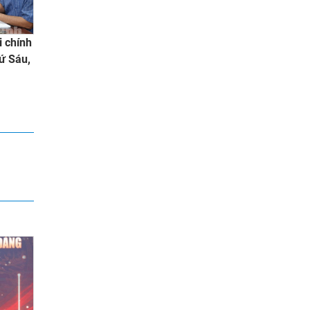
i chính
ứ Sáu,