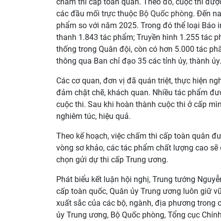
chấm thi cấp toàn quân. Theo đó, cuộc thi được
các đầu mối trực thuộc
Bộ Quốc phòng
. Đến n
phẩm so với năm 2025. Trong đó thể loại Báo i
thanh 1.843 tác phẩm; Truyền hình 1.255 tác p
thống trong Quân đội, còn có hơn 5.000 tác ph
thông qua Ban chỉ đạo 35 các tỉnh ủy, thành ủy
Các cơ quan, đơn vị đã quán triệt, thực hiện ng
đảm chặt chẽ, khách quan. Nhiều tác phẩm được
cuộc thi. Sau khi hoàn thành cuộc thi ở cấp mình
nghiêm túc, hiệu quả.
Theo kế hoạch, việc chấm thi cấp toàn quân đ
vòng sơ khảo, các tác phẩm chất lượng cao sẽ 
chọn gửi dự thi cấp Trung ương.
Phát biểu kết luận hội nghị, Trung tướng Nguy
cấp toàn quốc, Quân ủy Trung ương luôn giữ vữ
xuất sắc của các bộ, ngành, địa phương trong 
ủy Trung ương, Bộ Quốc phòng, Tổng cục Chính t