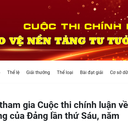
o
Thể lệ
Giải thưởng
Thể loại
Bài đạt giải
Cơ sở dữ
ham gia Cuộc thi chính luận về
ng của Đảng lần thứ Sáu, năm