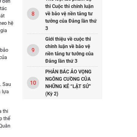
ở đến
thi Cuộc thi chính luận
 tác
8
về bảo vệ nền tảng tư
hát
tưởng của Đảng lần thứ
heo hệ
3
 gia
Giới thiệu về cuộc thi
chính luận về bảo vệ
9
 bảo
nền tảng tư tưởng của
 của
Đảng lần thứ 3
PHẢN BÁC ẢO VỌNG
NGÔNG CUỒNG CỦA
10
. Sau
NHỮNG KẺ “LẬT SỬ”
 lựa
(Kỳ 2)
 thi
p thể
 Quân