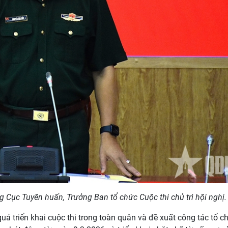
 Cục Tuyên huấn, Trưởng Ban tổ chức Cuộc thi chủ trì hội nghị
quả triển khai cuộc thi trong toàn quân và đề xuất công tác tổ c