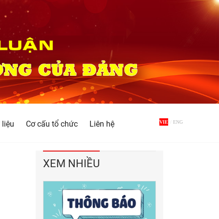
 liệu
Cơ cấu tổ chức
Liên hệ
VIE
/
ENG
XEM NHIỀU